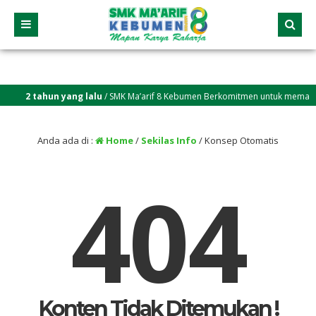
2 tahun yang lalu
/ SMK Ma’arif 8 Kebumen Berkomitmen untuk memastika
Anda ada di :
Home
/
Sekilas Info
/
Konsep Otomatis
404
Konten Tidak Ditemukan !