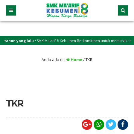
 tahun yang lalu
/ SMK Ma’arif 8 Kebumen Berkomitmen untuk memastikan setia
Anda ada di :
Home
/
TKR
TKR