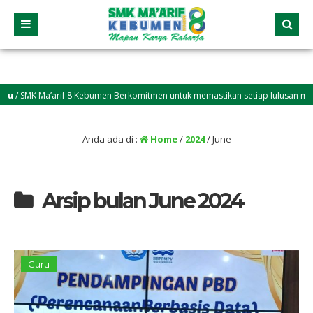
/ SMK Ma’arif 8 Kebumen Berkomitmen untuk memastikan setiap lulusan mendapa
Anda ada di :
Home
/
2024
/
June
Arsip bulan June 2024
Guru