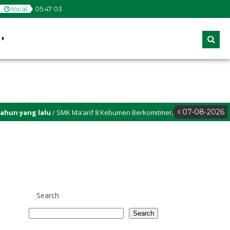
local
05
:
47
03
07-08-2026
n yang lalu
/ SMK Ma’arif 8 Kebumen Berkomitmen untuk memastikan seti
Search
Search