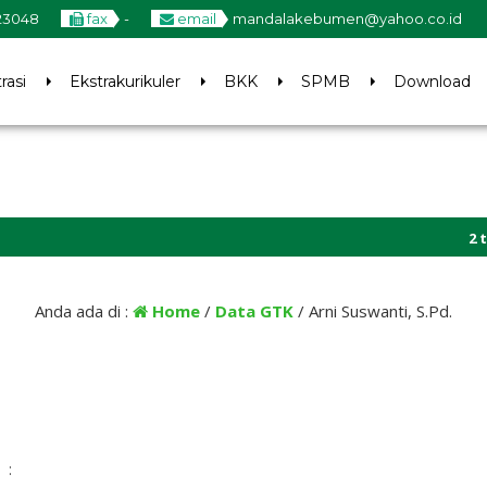
23048
fax
-
email
mandalakebumen@yahoo.co.id
rasi
Ekstrakurikuler
BKK
SPMB
Download
2 tahu
Anda ada di :
Home
/
Data GTK
/
Arni Suswanti, S.Pd.
: