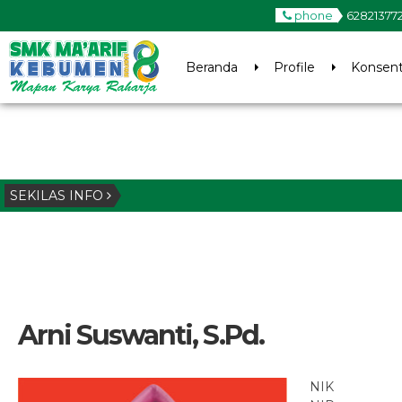
phone
62821377
Beranda
Profile
Konsent
SEKILAS INFO
Arni Suswanti, S.Pd.
NIK