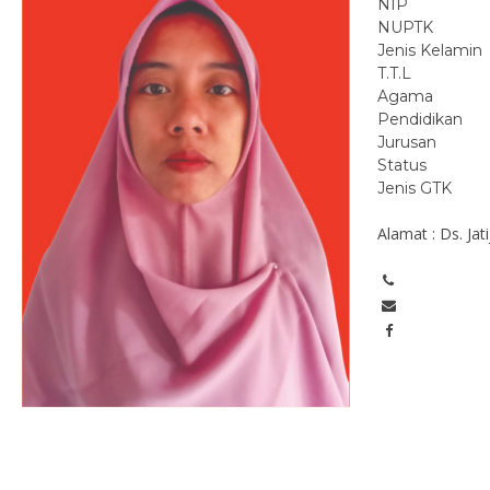
NIP
NUPTK
Jenis Kelamin
T.T.L
Agama
Pendidikan
Jurusan
Status
Jenis GTK
Alamat : Ds. Ja