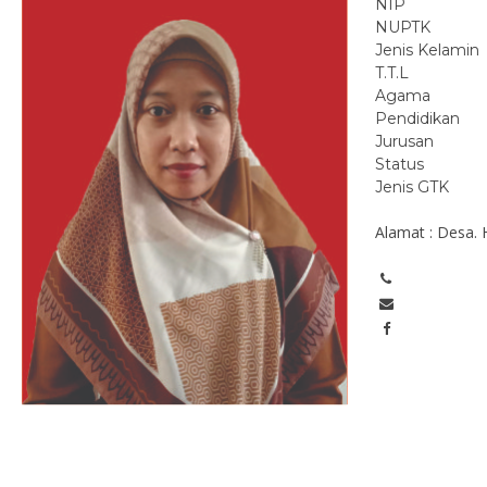
NIP
NUPTK
Jenis Kelamin
T.T.L
Agama
Pendidikan
Jurusan
Status
Jenis GTK
Alamat : Desa.