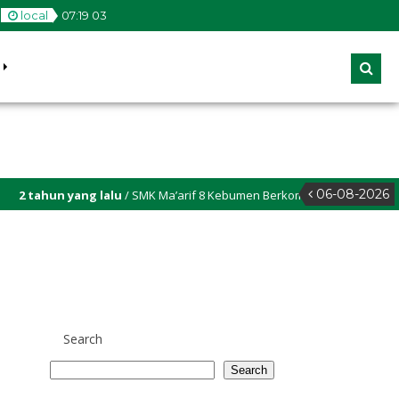
local
07
:
19
03
06-08-2026
 tahun yang lalu
/ SMK Ma’arif 8 Kebumen Berkomitmen untuk memastika
Search
Search