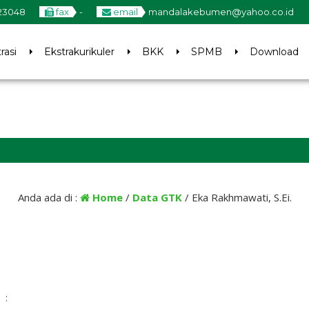
23048
fax
-
email
mandalakebumen@yahoo.co.id
rasi
Ekstrakurikuler
BKK
SPMB
Download
2
Anda ada di :
Home
/
Data GTK
/
Eka Rakhmawati, S.Ei.
: