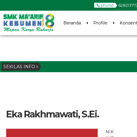
phone
62821377
Beranda
Profile
Konsent
SEKILAS INFO
Eka Rakhmawati, S.Ei.
NIK