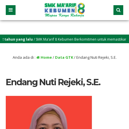
tahun yang lalu
/ SMK Ma’arif 8 Kebumen Berkomitmen untuk memastikan setia
Anda ada di :
Home
/
Data GTK
/
Endang Nuti Rejeki, S.E.
Endang Nuti Rejeki, S.E.