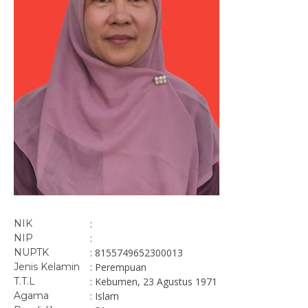
NIK
:
NIP
:
NUPTK
: 8155749652300013
Jenis Kelamin
: Perempuan
T.T.L
: Kebumen, 23 Agustus 1971
Agama
: Islam