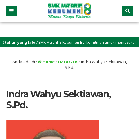
tahun yang lalu
/ SMK Ma’arif 8 Kebumen Berkomitmen untuk memastikan setia
Anda ada di :
Home
/
Data GTK
/
Indra Wahyu Sektiawan,
S.Pd.
Indra Wahyu Sektiawan,
S.Pd.