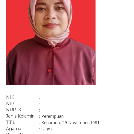
NIK
:
NIP
:
NUPTK
:
Jenis Kelamin
: Perempuan
T.T.L
: Kebumen, 29 November 1981
Agama
: Islam