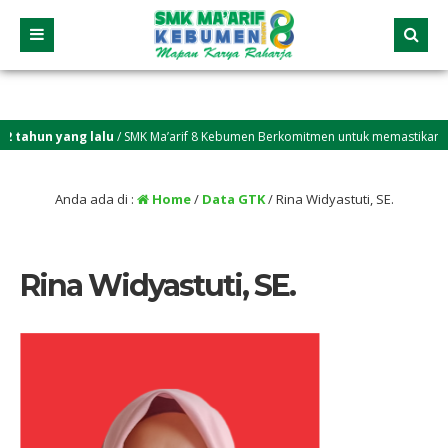
 tahun yang lalu
/ SMK Ma’arif 8 Kebumen Berkomitmen untuk memastikan setia
Anda ada di :
Home
/
Data GTK
/
Rina Widyastuti, SE.
Rina Widyastuti, SE.