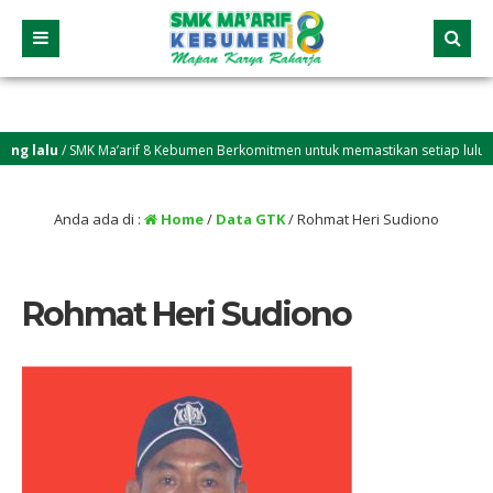
g lalu
/ SMK Ma’arif 8 Kebumen Berkomitmen untuk memastikan setiap lulusan 
Anda ada di :
Home
/
Data GTK
/
Rohmat Heri Sudiono
Rohmat Heri Sudiono