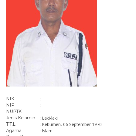
NIK
:
NIP
:
NUPTK
:
Jenis Kelamin
: Laki-laki
T.T.L
: Kebumen, 06 September 1970
Agama
: Islam