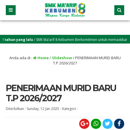
ahun yang lalu
/ SMK Ma’arif 8 Kebumen Berkomitmen untuk memastikan setiap 
Anda ada di :
Home
/
Slideshow
/
PENERIMAAN MURID BARU
T.P 2026/2027
PENERIMAAN MURID BARU
T.P 2026/2027
Diterbitkan :
Sunday, 12 Jan 2025
-
Kategori :