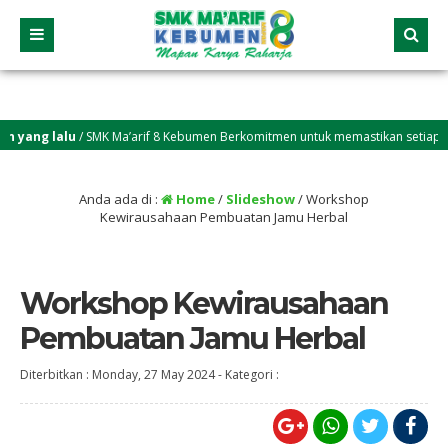
ang lalu
/ SMK Ma’arif 8 Kebumen Berkomitmen untuk memastikan setiap lulus
Anda ada di :
Home
/
Slideshow
/
Workshop
Kewirausahaan Pembuatan Jamu Herbal
Workshop Kewirausahaan
Pembuatan Jamu Herbal
Diterbitkan :
Monday, 27 May 2024
-
Kategori :