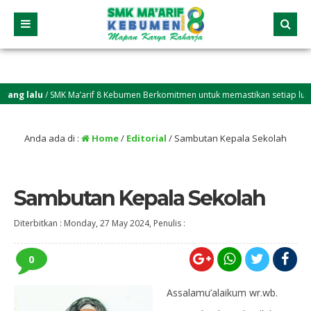
ng lalu
/ SMK Ma’arif 8 Kebumen Berkomitmen untuk memastikan setiap lulusan
Anda ada di :
Home
/
Editorial
/
Sambutan Kepala Sekolah
Sambutan Kepala Sekolah
Diterbitkan :
Monday, 27 May 2024
, Penulis :
0
Assalamu’alaikum wr.wb.